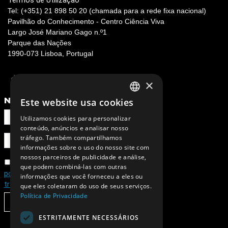
Termos de Utilização
Tel: (+351) 21 898 50 20 (chamada para a rede fixa nacional)
Pavilhão do Conhecimento - Centro Ciência Viva
Largo José Mariano Gago n.º1
Parque das Nações
1990-073 Lisboa, Portugal
×
NEWSLETTER
Este website usa cookies
PORTUGUESE
Utilizamos cookies para personalizar
ENGLISH
conteúdo, anúncios e analisar nosso
tráfego. Também compartilhamos
informações sobre o uso do nosso site com
nossos parceiros de publicidade e análise,
Concordo com a
que podem combiná-las com outras
política de privacidade e de
informações que você forneceu a eles ou
tratamento de dados pessoais
que eles coletaram do uso de seus serviços.
Política de Privacidade
SUBSCREVER
ESTRITAMENTE NECESSÁRIOS