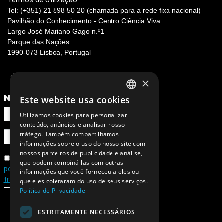
Termos de Utilização
Tel: (+351) 21 898 50 20 (chamada para a rede fixa nacional)
Pavilhão do Conhecimento - Centro Ciência Viva
Largo José Mariano Gago n.º1
Parque das Nações
1990-073 Lisboa, Portugal
×
NEWSLETTER
Este website usa cookies
PORTUGUESE
Utilizamos cookies para personalizar
ENGLISH
conteúdo, anúncios e analisar nosso
tráfego. Também compartilhamos
informações sobre o uso do nosso site com
nossos parceiros de publicidade e análise,
Concordo com a
que podem combiná-las com outras
política de privacidade e de
informações que você forneceu a eles ou
tratamento de dados pessoais
que eles coletaram do uso de seus serviços.
Política de Privacidade
SUBSCREVER
ESTRITAMENTE NECESSÁRIOS