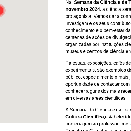
Na
Semana da Ciência e da T
novembro 2024,
a ciência se
protagonista. Vamos dar a conh
investigam e os seus contribut
conhecimento e o bem-estar da
centenas de ações de divulgaçã
organizadas por instituições cie
museus e centros de ciência em
Palestras, exposições, cafés de
experimentais, são exemplos de
público, especialmente o mais 
oportunidade de contactar com 
conhecer alguns dos mais recen
em diversas áreas científicas.
A Semana da Ciência e da Tecn
Cultura Científica,
estabelecid
homenagem ao professor, poeta
Rómulo de Carvalho, que nasce