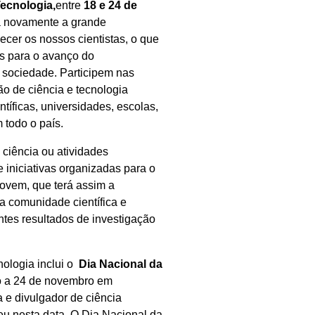
ecnologia,
entre
18 e 24 de
rá novamente a grande
ecer os nossos cientistas, o que
os para o avanço do
 sociedade. Participem nas
o de ciência e tecnologia
ntíficas, universidades, escolas,
 todo o país.
 ciência ou atividades
 iniciativas organizadas para o
jovem, que terá assim a
a comunidade científica e
tes resultados de investigação
ologia inclui o
Dia Nacional da
o a 24 de novembro em
 e divulgador de ciência
u nesta data. O Dia Nacional da