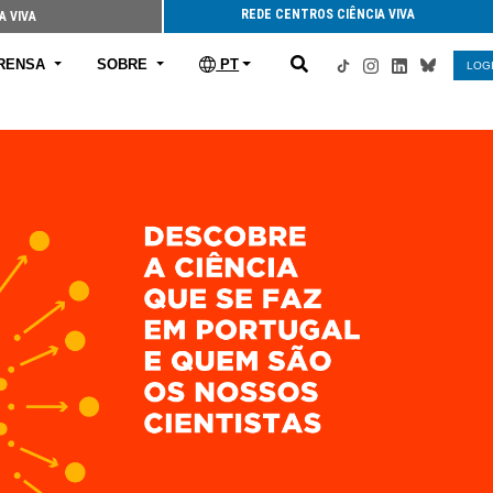
REDE CENTROS CIÊNCIA VIVA
A VIVA
RENSA
SOBRE
PT
LOG