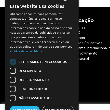
Este website usa cookies
PORTUGUESE
Utilizamos cookies para personalizar
ENGLISH
conteúdo, anúncios e analisar nosso
CIÊNCIA E
EDUCAÇÃO
tráfego. Também compartilhamos
SOCIEDADE
Academia
informações sobre o uso do nosso site com
Semana C&T
nossos parceiros de publicidade e análise,
ESERO
que podem combiná-las com outras
Circuitos Ciência Viva
Recursos
informações que você forneceu a eles ou
Ciência Viva em Casa
Projetos Educativos
que eles coletaram do uso de seus serviços.
Livros que queremos ler
Programa Internacional 
Política de Privacidade
Café de Ciência
Desenvolvimento
Vacinas - o poder da
Profissional
ESTRITAMENTE NECESSÁRIOS
ciência
DESEMPENHO
DIRECIONAMENTO
FUNCIONALIDADE
NÃO CLASSIFICADOS