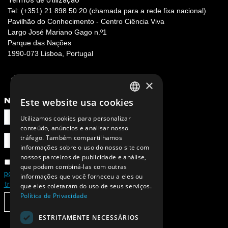
Termos de Utilização
Tel: (+351) 21 898 50 20 (chamada para a rede fixa nacional)
Pavilhão do Conhecimento - Centro Ciência Viva
Largo José Mariano Gago n.º1
Parque das Nações
1990-073 Lisboa, Portugal
×
NEWSLETTER
Este website usa cookies
PORTUGUESE
Utilizamos cookies para personalizar
ENGLISH
conteúdo, anúncios e analisar nosso
tráfego. Também compartilhamos
informações sobre o uso do nosso site com
nossos parceiros de publicidade e análise,
Concordo com a
que podem combiná-las com outras
política de privacidade e de
informações que você forneceu a eles ou
tratamento de dados pessoais
que eles coletaram do uso de seus serviços.
Política de Privacidade
SUBSCREVER
ESTRITAMENTE NECESSÁRIOS