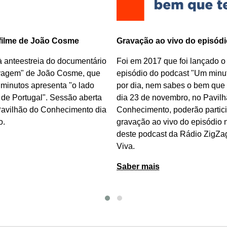
 filme de João Cosme
Gravação ao vivo do episódi
à anteestreia do documentário
Foi em 2017 que foi lançado o
vagem
"
de João Cosme
, que
episódio do podcast "Um minut
 minutos apresenta "o lado
por dia, nem sabes o bem que t
de Portugal". Sessão aberta
dia 23 de novembro, no Pavilh
Pavilhão do Conhecimento dia
Conhecimento, poderão partici
o.
gravação ao vivo do episódio
deste podcast da Rádio ZigZa
Viva.
Saber mais