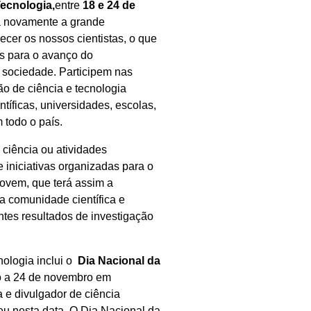
ecnologia,
entre
18 e 24 de
rá novamente a grande
ecer os nossos cientistas, o que
os para o avanço do
 sociedade. Participem nas
o de ciência e tecnologia
ntíficas, universidades, escolas,
 todo o país.
 ciência ou atividades
 iniciativas organizadas para o
jovem, que terá assim a
a comunidade científica e
tes resultados de investigação
ologia inclui o
Dia Nacional da
o a 24 de novembro em
 e divulgador de ciência
u nesta data. O Dia Nacional da