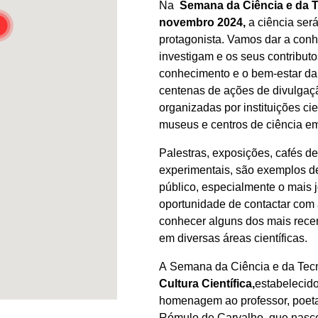
Na
Semana da Ciência e da T
novembro 2024,
a ciência se
protagonista. Vamos dar a conh
investigam e os seus contribut
conhecimento e o bem-estar da
centenas de ações de divulgaçã
organizadas por instituições cie
museus e centros de ciência em
Palestras, exposições, cafés de
experimentais, são exemplos de
público, especialmente o mais 
oportunidade de contactar com 
conhecer alguns dos mais recen
em diversas áreas científicas.
A Semana da Ciência e da Tecn
Cultura Científica,
estabelecid
homenagem ao professor, poeta
Rómulo de Carvalho, que nasce