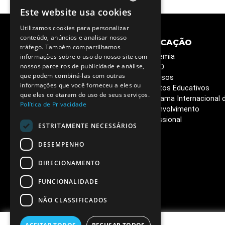
Este website usa cookies
PORTUGUESE
Utilizamos cookies para personalizar
ENGLISH
conteúdo, anúncios e analisar nosso
CIÊNCIA E
EDUCAÇÃO
tráfego. Também compartilhamos
SOCIEDADE
Academia
informações sobre o uso do nosso site com
Semana C&T
nossos parceiros de publicidade e análise,
ESERO
que podem combiná-las com outras
Circuitos Ciência Viva
Recursos
informações que você forneceu a eles ou
Ciência Viva em Casa
Projetos Educativos
que eles coletaram do uso de seus serviços.
Livros que queremos ler
Programa Internacional 
Política de Privacidade
Café de Ciência
Desenvolvimento
Vacinas - o poder da
Profissional
ESTRITAMENTE NECESSÁRIOS
ciência
DESEMPENHO
DIRECIONAMENTO
FUNCIONALIDADE
NÃO CLASSIFICADOS