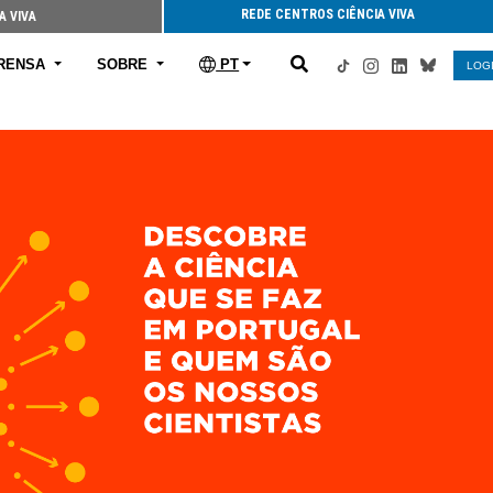
REDE CENTROS CIÊNCIA VIVA
A VIVA
RENSA
SOBRE
PT
LOG