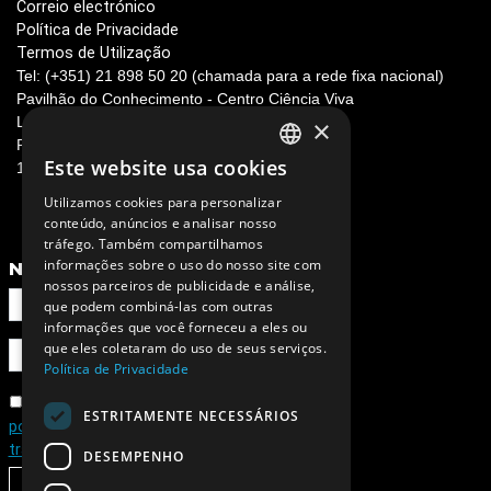
Correio electrónico
Política de Privacidade
Termos de Utilização
Tel: (+351) 21 898 50 20 (chamada para a rede fixa nacional)
Pavilhão do Conhecimento - Centro Ciência Viva
Largo José Mariano Gago n.º1
×
Parque das Nações
Este website usa cookies
1990-073 Lisboa, Portugal
PORTUGUESE
Utilizamos cookies para personalizar
ENGLISH
conteúdo, anúncios e analisar nosso
tráfego. Também compartilhamos
informações sobre o uso do nosso site com
NEWSLETTER
nossos parceiros de publicidade e análise,
que podem combiná-las com outras
informações que você forneceu a eles ou
que eles coletaram do uso de seus serviços.
Política de Privacidade
Concordo com a
ESTRITAMENTE NECESSÁRIOS
política de privacidade e de
tratamento de dados pessoais
DESEMPENHO
SUBSCREVER