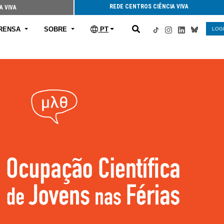
REDE CENTROS CIÊNCIA VIVA
A VIVA
RENSA
SOBRE
PT
LOG