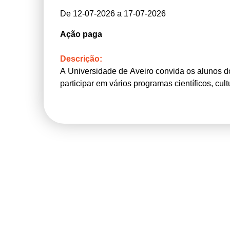
De 12-07-2026 a 17-07-2026
Ação paga
Descrição:
A Universidade de Aveiro convida os alunos do 
participar em vários programas científicos, cult
São duas semanas inesquecíveis com visitas, 
mistura.
Vive connosco esta experiência única na Aca
Esta ação disponibiliza alojamento para alunos
no preço da ação).