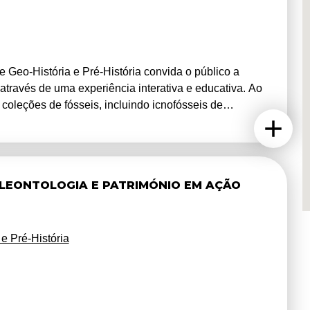
Geo-História e Pré-História convida o público a
 através de uma experiência interativa e educativa. Ao
 coleções de fósseis, incluindo icnofósseis de
rticipar em visitas guiadas orientadas por
ações de preparação e conservação de fósseis. Estão
s as idades, como oficinas de identificação de fósseis
a iniciativa pretende aproximar a ciência da
ALEONTOLOGIA E PATRIMÓNIO EM AÇÃO
alorização do património geológico e paleontológico
e Pré-História