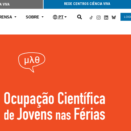
REDE CENTROS CIÊNCIA VIVA
A VIVA
RENSA
SOBRE
PT
LOG