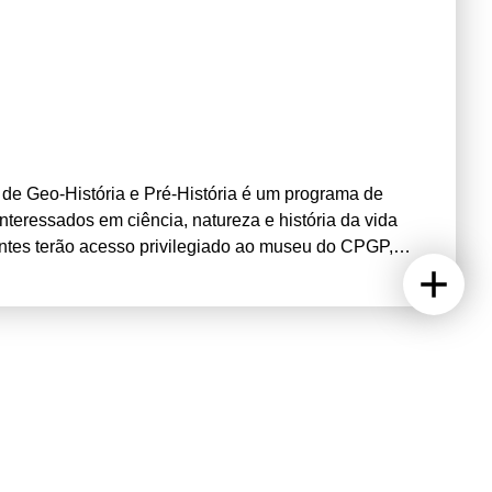
de Geo-História e Pré-História é um programa de
teressados em ciência, natureza e história da vida
pantes terão acesso privilegiado ao museu do CPGP,
compreender como estes ajudam a reconstruir o
aboratório, com contacto direto com fósseis e ossos
ras, identificar espécies e perceber processos
 interativas, os estudantes desenvolvem competências
ntífico. Esta iniciativa proporciona uma experiência
 do trabalho real desenvolvido nas áreas da