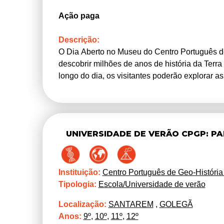
Ação paga
Descrição:
O Dia Aberto no Museu do Centro Português de 
descobrir milhões de anos de história da Terra
longo do dia, os visitantes poderão explorar as
dinossauros provenientes do Cabo Espichel, pa
especialistas e assistir a pequenas demonstr
também previstas atividades práticas para toda
e simulações de escavação paleontológica. Est
UNIVERSIDADE DE VERÃO CPGP: P
comunidade, promovendo o conhecimento e a v
nacional.
Instituição:
Centro Português de Geo-História 
Tipologia:
Escola/Universidade de verão
Localização:
SANTAREM
,
GOLEGÃ
Anos:
9º
,
10º
,
11º
,
12º