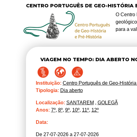
CENTRO PORTUGUÊS DE GEO-HISTÓRIA E
O Centro 
geológico
para a va
VIAGEM NO TEMPO: DIA ABERTO N
Instituição:
Centro Português de Geo-História 
Tipologia:
Dia aberto
Localização:
SANTAREM
,
GOLEGÃ
Anos:
7º
,
8º
,
9º
,
10º
,
11º
,
12º
Data:
De 27-07-2026 a 27-07-2026