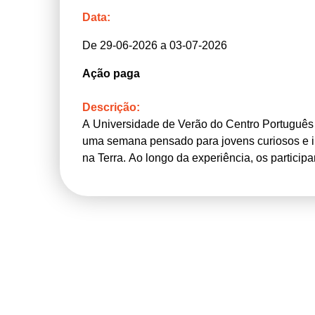
Data:
De 29-06-2026 a 03-07-2026
Ação paga
Descrição:
A Universidade de Verão do Centro Português 
uma semana pensado para jovens curiosos e in
na Terra. Ao longo da experiência, os partici
onde poderão explorar coleções de fósseis e 
passado. O programa inclui aulas práticas em l
de animais atuais, permitindo comparar estrutu
evolutivos. Através de atividades dinâmicas e
de observação, pensamento crítico e método cie
envolvente e educativa, aproximando os jovens
paleontologia e da arqueologia.