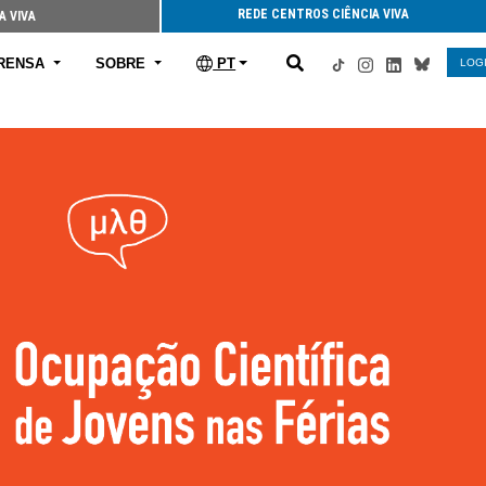
REDE CENTROS CIÊNCIA VIVA
A VIVA
RENSA
SOBRE
PT
LOG