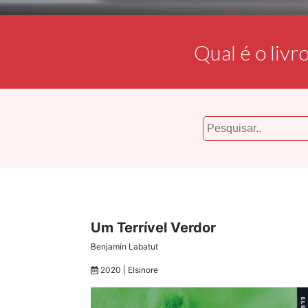
Qual é o livr
Um Terrível Verdor
Benjamín Labatut
2020 | Elsinore