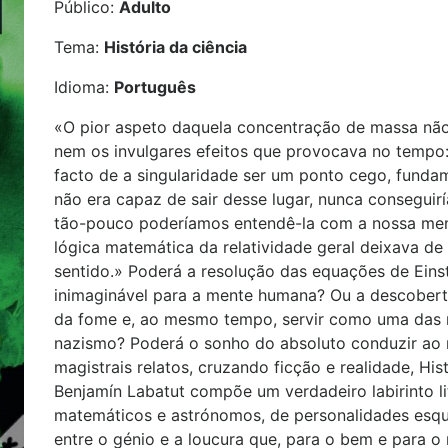
Público:
Adulto
Tema:
História da ciência
Idioma:
Português
«O pior aspeto daquela concentração de massa nã
nem os invulgares efeitos que provocava no tempo: o
facto de a singularidade ser um ponto cego, funda
não era capaz de sair desse lugar, nunca consegui
tão-pouco poderíamos entendê-la com a nossa ment
lógica matemática da relatividade geral deixava de s
sentido.» Poderá a resolução das equações de Ein
inimaginável para a mente humana? Ou a descober
da fome e, ao mesmo tempo, servir como uma das m
nazismo? Poderá o sonho do absoluto conduzir ao 
magistrais relatos, cruzando ficção e realidade, Hist
Benjamín Labatut compõe um verdadeiro labirinto lit
matemáticos e astrónomos, de personalidades esqui
entre o génio e a loucura que, para o bem e para o