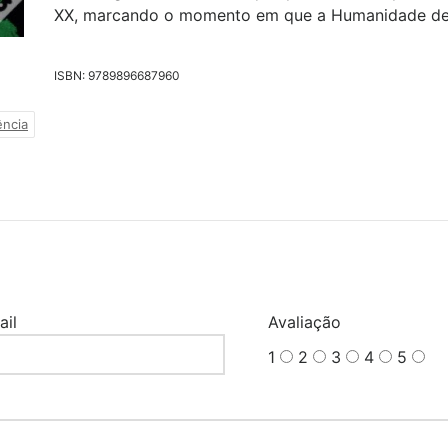
XX, marcando o momento em que a Humanidade deix
ISBN: 9789896687960
ência
ail
Avaliação
1
2
3
4
5