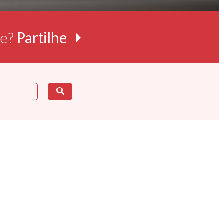
re?
Partilhe