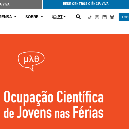
REDE CENTROS CIÊNCIA VIVA
A VIVA
RENSA
SOBRE
PT
LOG