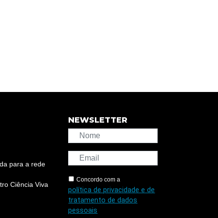
NEWSLETTER
da para a rede
Concordo com a
ro Ciência Viva
política de privacidade e de
tratamento de dados
pessoais