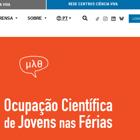
REDE CENTROS CIÊNCIA VIVA
A VIVA
RENSA
SOBRE
PT
LOG