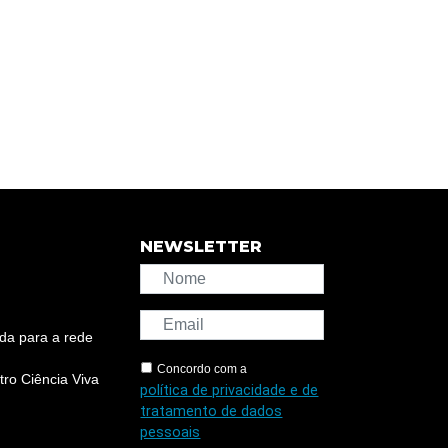
NEWSLETTER
da para a rede
Concordo com a
ro Ciência Viva
política de privacidade e de
tratamento de dados
pessoais