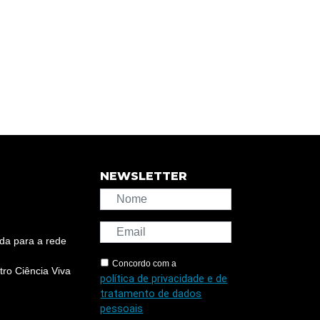
NEWSLETTER
da para a rede
Concordo com a
ro Ciência Viva
política de privacidade e de
tratamento de dados
pessoais