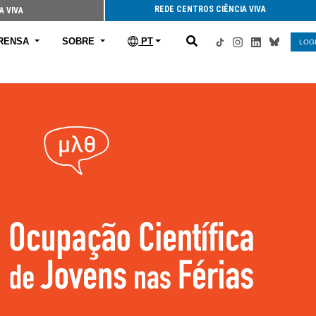
REDE CENTROS CIÊNCIA VIVA
A VIVA
RENSA
SOBRE
PT
LOG