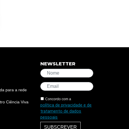
NEWSLETTER
da para a rede
Concordo com a
ro Ciência Viva
política de privacidade e de
tratamento de dados
pessoais
SUBSCREVER