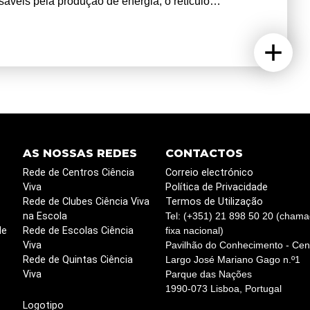
áveis pela produção de energia, o retículo
oteínas e lípidos, e o lisossoma degrada
ssários. A comunicação entre estes organelos é
do mediada por troca de sinais químicos e transporte
imento, esta comunicação torna-se progressivamente
no DNA, resultando numa regulação génica
 eficiência bioenergética, comprometendo a
ress devido à acumulação de proteínas com estrutura
esentar redução na sua capacidade de degradação,
AS NOSSAS REDES
CONTACTOS
meostasia celular, promovendo um ciclo de danos que
Rede de Centros Ciência
Correio electrónico
ara o surgimento de diversas patologias. O estudo
Viva
Política de Privacidade
mento de estratégias que possam mitigar os efeitos
Rede de Clubes Ciência Viva
Termos de Utilização
na Escola
Tel: (+351) 21 898 50 20 (chama
r ao longo do tempo. Esta atividade propõe
de
Rede de Escolas Ciência
fixa nacional)
plorar diversas metodologias empregadas na
Viva
Pavilhão do Conhecimento - Cent
Os alunos terão a oportunidade de visualizar
Rede de Quintas Ciência
Largo José Mariano Gago n.º1
sua atividade. Irão aprender a analisar resultados e a
Viva
Parque das Nações
 discutirão a sua experiência laboratorial numa sessão
1990-073 Lisboa, Portugal
s de outros estágios no MIA-Portugal.
Logotipo