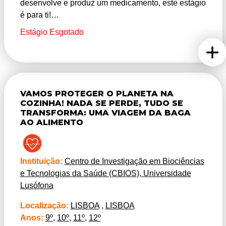
desenvolve e produz um medicamento, este estágio
é para ti!
Estágio Esgotado
Os medicamentos são preparações farmacêuticas
constituídas por um fármaco (uma molécula com
atividade biológica) e por vários excipientes, os
quais são substâncias que permitem obter as várias
formas farmacêuticas que conheces: comprimidos,
VAMOS PROTEGER O PLANETA NA
cápsulas, cremes, pomadas…
COZINHA! NADA SE PERDE, TUDO SE
TRANSFORMA: UMA VIAGEM DA BAGA
AO ALIMENTO
Em oito dias poderás descobrir:
a) Como extrair e isolar fármacos e excipientes de
produtos naturais, como larvas de insetos
b) Como testar e caraterizar a eficácia e toxicidade
Instituição:
Centro de Investigação em Biociências
de fármacos
e Tecnologias da Saúde (CBIOS), Universidade
c) Como a solubilidade dos fármacos influencia o
Lusófona
tipo de medicamento a desenvolver
Localização:
LISBOA
,
LISBOA
d) Como desenvolver, produzir e testar
Anos:
9º
,
10º
,
11º
,
12º
medicamentos