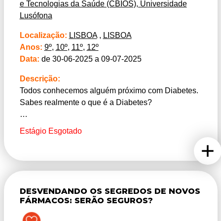
e Tecnologias da Saúde (CBIOS), Universidade
Lusófona
Localização:
LISBOA
,
LISBOA
Anos:
9º
,
10º
,
11º
,
12º
Data:
de 30-06-2025 a 09-07-2025
Descrição:
Todos conhecemos alguém próximo com Diabetes.
Sabes realmente o que é a Diabetes?
Se tens curiosidade sobre o que é esta doença e
Estágio Esgotado
como preveni-la, este estágio é para ti!
A Diabetes tipo 2 é uma doença crónica com uma
incidência muito alta na nossa população. Hábitos
de vida saudáveis, como uma alimentação
DESVENDANDO OS SEGREDOS DE NOVOS
equilibrada e rica em vegetais, assim como a
FÁRMACOS: SERÃO SEGUROS?
prática regular de desporto são fatores que
previnem o seu aparecimento. E, porque será que