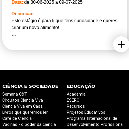
Data:
de 30-06-2025 a 09-07-2025
Junta-te a nós e vem dar os primeiros passos como
Descrição:
agente promotor da saúde!
Este estágio é para ti que tens curiosidade e queres
criar um novo alimento!
O alimento é qualquer substância utilizada como
fonte de energia para podermos realizar todas as
funções vitais. Mas lembra-te que a alimentação
está cada vez mais relacionada com outros aspetos
importantes, tais como a cultura e sobretudo com o
nosso ambiente e planeta.
CIÊNCIA E SOCIEDADE
EDUCAÇÃO
Em oito dias poderás:
Semana C&T
Academia
a) Aprender o conceito de economia circular – neste
Circuitos Ciência Viva
ESERO
Novo Mundo onde “nada se perde, mas tudo se
Ciência Viva em Casa
Recursos
transforma”
Livros que queremos ler
Projetos Educativos
b) Desenvolver várias receitas que contêm
Café de Ciência
Programa Internacional de
ingredientes inovadores e sustentáveis
Vacinas - o poder da ciência
Desenvolvimento Profissional