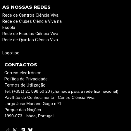
c) Determinar o valor nutricional destes alimentos
AS NOSSAS REDES
d) Fazer experiências, apresentar e discutir
Rede de Centros Ciência Viva
resultados de uma forma fundamentada
Rede de Clubes Ciência Viva na
Escola
Junta-te a nós e vem aprender a “Magia da
Rede de Escolas Ciência Viva
Nutrição”!
Rede de Quintas Ciência Viva
Logotipo
CONTACTOS
Correio electrónico
Política de Privacidade
Termos de Utilização
Tel: (+351) 21 898 50 20 (chamada para a rede fixa nacional)
Pavilhão do Conhecimento - Centro Ciência Viva
Largo José Mariano Gago n.º1
Parque das Nações
1990-073 Lisboa, Portugal