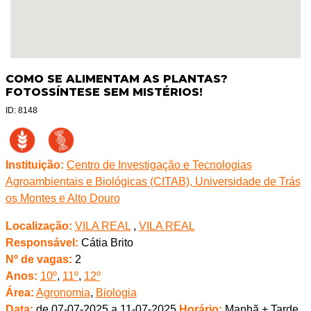
COMO SE ALIMENTAM AS PLANTAS?
FOTOSSÍNTESE SEM MISTÉRIOS!
ID: 8148
Instituição:
Centro de Investigação e Tecnologias
Agroambientais e Biológicas (CITAB), Universidade de Trás
os Montes e Alto Douro
Localização:
VILA REAL
,
VILA REAL
Responsável:
Cátia Brito
Nº de vagas:
2
Anos:
10º
,
11º
,
12º
Área:
Agronomia
,
Biologia
Data:
de 07-07-2025 a 11-07-2025
Horário:
Manhã + Tarde