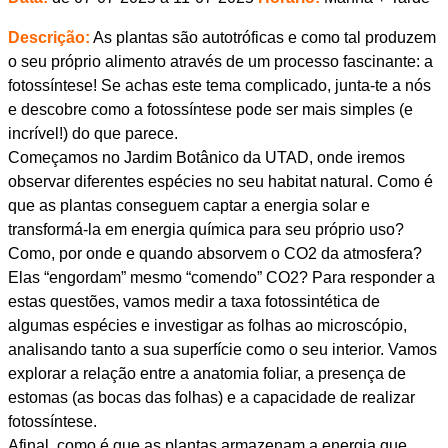
Descrição:
As plantas são autotróficas e como tal produzem
o seu próprio alimento através de um processo fascinante: a
fotossíntese! Se achas este tema complicado, junta-te a nós
e descobre como a fotossíntese pode ser mais simples (e
incrível!) do que parece.
Começamos no Jardim Botânico da UTAD, onde iremos
observar diferentes espécies no seu habitat natural. Como é
que as plantas conseguem captar a energia solar e
transformá-la em energia química para seu próprio uso?
Como, por onde e quando absorvem o CO2 da atmosfera?
Elas “engordam” mesmo “comendo” CO2? Para responder a
estas questões, vamos medir a taxa fotossintética de
algumas espécies e investigar as folhas ao microscópio,
analisando tanto a sua superfície como o seu interior. Vamos
explorar a relação entre a anatomia foliar, a presença de
estomas (as bocas das folhas) e a capacidade de realizar
fotossíntese.
Afinal, como é que as plantas armazenam a energia que