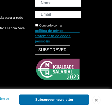
da para a rede
Concordo com a
ro Ciência Viva
política de privacidade e de
tratamento de dados
pessoais
SUBSCREVER
de e de
Subscrever newsletter