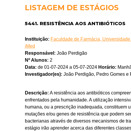
LISTAGEM DE ESTÁGIOS
5441. RESISTÊNCIA AOS ANTIBIÓTICOS
Instituição:
Faculdade de Farmácia, Universidade d
iMed
Responsável:
João Perdigão
Nº Alunos:
2
Data:
de 01-07-2024 a 05-07-2024
Horário:
Manhã
Investigador(es):
João Perdigão, Pedro Gomes e R
Descrição:
A resistência aos antibióticos compre
enfrentados pela humanidade. A utilização intensi
humana, ou a prescrição inadequada, constituem 
mutações e/ou genes de resistência que podem ser 
bacterianas através de diversos mecanismos de tran
estágio irão aprender acerca das diferentes classe