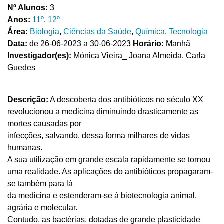
Nº Alunos:
3
Anos:
11º
,
12º
Área:
Biologia
,
Ciências da Saúde
,
Química
,
Tecnologia
Data:
de 26-06-2023 a 30-06-2023
Horário:
Manhã
Investigador(es):
Mónica Vieira_ Joana Almeida, Carla
Guedes
Descrição:
A descoberta dos antibióticos no século XX
revolucionou a medicina diminuindo drasticamente as
mortes causadas por
infecções, salvando, dessa forma milhares de vidas
humanas.
A sua utilização em grande escala rapidamente se tornou
uma realidade. As aplicações do antibióticos propagaram-
se também para lá
da medicina e estenderam-se à biotecnologia animal,
agrária e molecular.
Contudo, as bactérias, dotadas de grande plasticidade