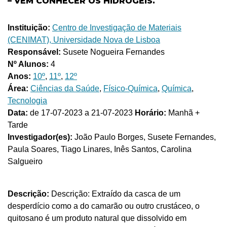
– VEM CONHECER OS HIDROGÉIS.
Instituição:
Centro de Investigação de Materiais
(CENIMAT), Universidade Nova de Lisboa
Responsável:
Susete Nogueira Fernandes
Nº Alunos:
4
Anos:
10º
,
11º
,
12º
Área:
Ciências da Saúde
,
Físico-Química
,
Química
,
Tecnologia
Data:
de 17-07-2023 a 21-07-2023
Horário:
Manhã +
Tarde
Investigador(es):
João Paulo Borges, Susete Fernandes,
Paula Soares, Tiago Linares, Inês Santos, Carolina
Salgueiro
Descrição:
Descrição: Extraído da casca de um
desperdício como a do camarão ou outro crustáceo, o
quitosano é um produto natural que dissolvido em