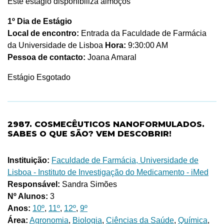
Este estágio disponibiliza almoços
1º Dia de Estágio
Local de encontro:
Entrada da Faculdade de Farmácia
da Universidade de Lisboa
Hora:
9:30:00 AM
Pessoa de contacto:
Joana Amaral
Estágio Esgotado
2987. COSMECÊUTICOS NANOFORMULADOS.
SABES O QUE SÃO? VEM DESCOBRIR!
Instituição:
Faculdade de Farmácia, Universidade de
Lisboa - Instituto de Investigação do Medicamento - iMed
Responsável:
Sandra Simões
Nº Alunos:
3
Anos:
10º
,
11º
,
12º
,
9º
Área:
Agronomia
,
Biologia
,
Ciências da Saúde
,
Química
,