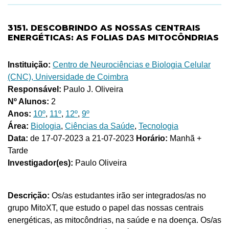
3151. DESCOBRINDO AS NOSSAS CENTRAIS
ENERGÉTICAS: AS FOLIAS DAS MITOCÔNDRIAS
Instituição:
Centro de Neurociências e Biologia Celular
(CNC), Universidade de Coimbra
Responsável:
Paulo J. Oliveira
Nº Alunos:
2
Anos:
10º
,
11º
,
12º
,
9º
Área:
Biologia
,
Ciências da Saúde
,
Tecnologia
Data:
de 17-07-2023 a 21-07-2023
Horário:
Manhã +
Tarde
Investigador(es):
Paulo Oliveira
Descrição:
Os/as estudantes irão ser integrados/as no
grupo MitoXT, que estudo o papel das nossas centrais
energéticas, as mitocôndrias, na saúde e na doença. Os/as