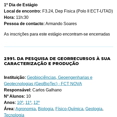
1º Dia de Estágio
Local de encontro:
F3.24, Dep Fisica (Polo II ECT-UTAD)
Hora:
11h:30
Pessoa de contacto:
Armando Soares
As inscrições para este estágio encontram-se encerradas
2991. DA PESQUISA DE GEORRECURSOS À SUA
CARACTERIZAÇÃO E PRODUÇÃO
Instituição:
Geobiociências, Geoengenharias e
Geotecnologias (GeoBioTec) - FCT NOVA
Responsável:
Carlos Galhano
Nº Alunos:
10
Anos:
10º
,
11º
,
12º
Área:
Agronomia
,
Biologia
,
Físico-Química
,
Geologia
,
Tecnologia