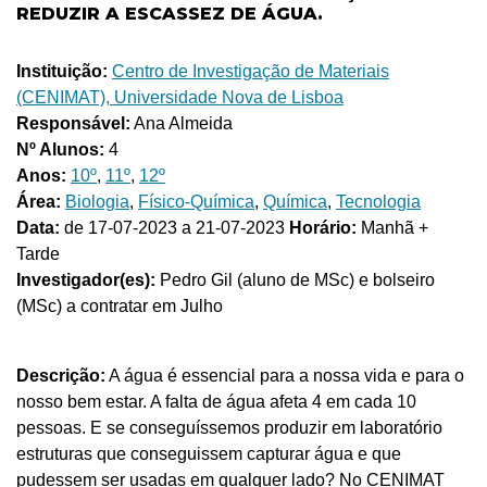
REDUZIR A ESCASSEZ DE ÁGUA.
Instituição:
Centro de Investigação de Materiais
(CENIMAT), Universidade Nova de Lisboa
Responsável:
Ana Almeida
Nº Alunos:
4
Anos:
10º
,
11º
,
12º
Área:
Biologia
,
Físico-Química
,
Química
,
Tecnologia
Data:
de 17-07-2023 a 21-07-2023
Horário:
Manhã +
Tarde
Investigador(es):
Pedro Gil (aluno de MSc) e bolseiro
(MSc) a contratar em Julho
Descrição:
A água é essencial para a nossa vida e para o
nosso bem estar. A falta de água afeta 4 em cada 10
pessoas. E se conseguíssemos produzir em laboratório
estruturas que conseguissem capturar água e que
pudessem ser usadas em qualquer lado? No CENIMAT