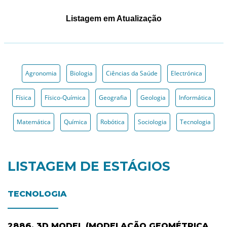
Listagem em Atualização
Agronomia
Biologia
Ciências da Saúde
Electrónica
Física
Físico-Química
Geografia
Geologia
Informática
Matemática
Química
Robótica
Sociologia
Tecnologia
LISTAGEM DE ESTÁGIOS
TECNOLOGIA
2886. 3D MODEL (MODELAÇÃO GEOMÉTRICA